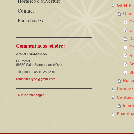
Horaires d'ouverture
Galerie
Contact
Orne
Plan d'accès
Or
C
Da
Comment nous joindre :
Ch
Atelier ROMANITAS
Re
Le Pontet
Ac
69360 Saint-Symphorien-d'Ozon
Br
Téléphone : 06 19 23 43 51
romanitas.lyon@gmail.com
Robes
Horaires
Tous les messages
Contact
Infor
Plan d'a